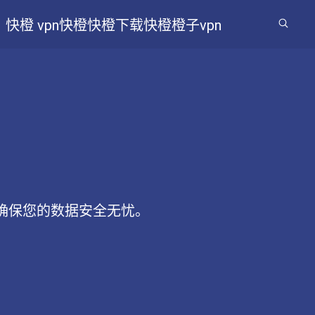
快橙 vpn
快橙
快橙下载
快橙
橙子vpn
确保您的数据安全无忧。